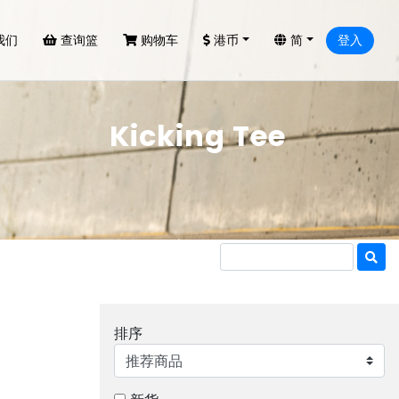
我们
查询篮
购物车
港币
简
登入
Kicking Tee
排序