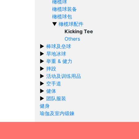
橄榄球
橄榄球装备
橄榄球包
橄榄球配件
Kicking Tee
Others
棒球及垒球
旱地冰球
举重 & 健力
摔跤
活动及训练用品
空手道
健体
团队服装
健身
瑜伽及室内锻鍊