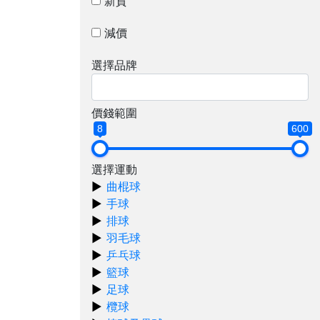
新貨
減價
選擇品牌
價錢範圍
8
600
選擇運動
曲棍球
手球
排球
羽毛球
乒乓球
籃球
足球
欖球