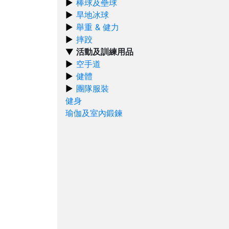
棒球及壘球
旱地冰球
舉重 & 健力
摔跤
活動及訓練用品
空手道
健體
團隊服裝
健身
瑜伽及室內鍛鍊