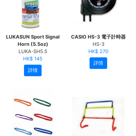
LUKASUN Sport Signal
CASIO HS-3 電子計時器
Horn (5.5oz)
HS-3
LUKA-SH5.5
HK$ 270
HK$ 145
詳情
詳情