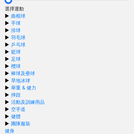
選擇運動
曲棍球
手球
排球
羽毛球
乒乓球
籃球
足球
欖球
棒球及壘球
旱地冰球
舉重 & 健力
摔跤
活動及訓練用品
空手道
健體
團隊服裝
健身