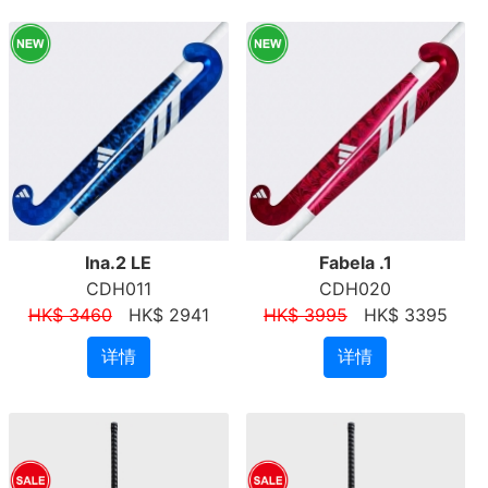
Ina.2 LE
Fabela .1
CDH011
CDH020
HK$ 3460
HK$ 2941
HK$ 3995
HK$ 3395
详情
详情