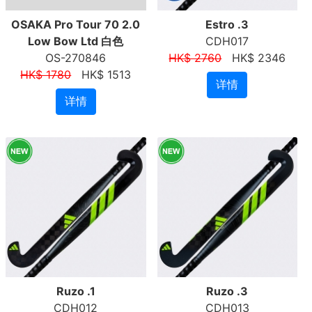
OSAKA Pro Tour 70 2.0
Estro .3
Low Bow Ltd 白色
CDH017
OS-270846
HK$ 2760
HK$ 2346
HK$ 1780
HK$ 1513
详情
详情
Ruzo .1
Ruzo .3
CDH012
CDH013