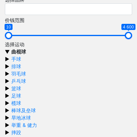
价钱范围
10
4 600
选择运动
曲棍球
手球
排球
羽毛球
乒乓球
篮球
足球
榄球
棒球及垒球
旱地冰球
举重 & 健力
摔跤