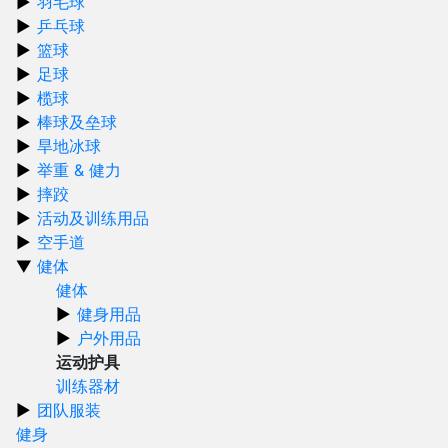
羽毛球
乒乓球
篮球
足球
榄球
棒球及垒球
旱地冰球
举重 & 健力
摔跤
活动及训练用品
空手道
健体
健体
健身用品
户外用品
运动护具
训练器材
团队服装
健身