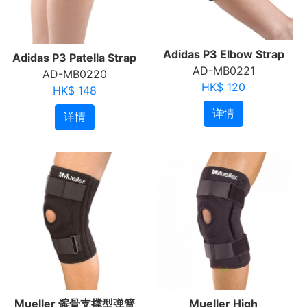
Adidas P3 Elbow Strap
Adidas P3 Patella Strap
AD-MB0221
AD-MB0220
HK$ 120
HK$ 148
详情
详情
Mueller 髌骨支撑型弹簧
Mueller High